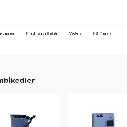
ecases
Find installatør
Viden
HS Tarm
Lagertanke
kedler
Større anlæg
Radiat
og beholdere
mbikedler