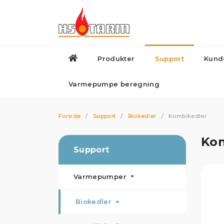
Produkter
Support
Kund
Varmepumper
Biokedler
Gas
Varmepumpe beregning
Forside
/
Support
/
Biokedler
/
Kombikedler
Ko
Support
Varmepumper
Biokedler