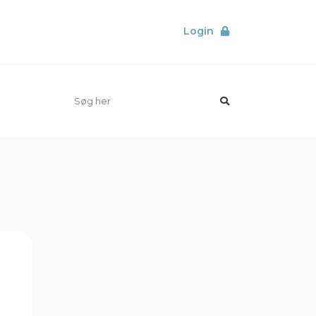
Login
orer
Elkedler
Sol