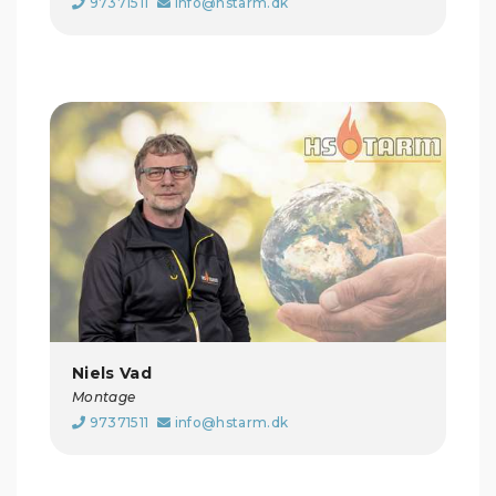
97371511
info@hstarm.dk
Niels Vad
Montage
97371511
info@hstarm.dk