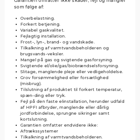
Garantien omfatter ikke skader, fejl og mangler
som følge af:
Overbelastning.
Forkert betjening.
Variabel gaskvalitet.
Fejlagtig installation.
Frost-, lyn-, brand- og vandskade.
Tilkalkning af varmtvandsbeholderen og
brugsvands-veksler.
Mangel på gas og svigtende gasforsyning.
Svigtende el/olie/gas/biobrændselsforsyning.
Slitage, manglende pleje eller vedligeholdelse.
Grov forsømmelighed eller forsætlighed
(misbrug).
Tilslutning af produktet til forkert temperatur,
spæn-ding eller tryk.
Fejl på den faste elinstallation, herunder udfald
af HPFI afbryder, manglende eller dårlig
jordforbindelse, sprungne sikringer samt
kortslutning.
Garantien omfatter endvidere ikke:
Aftrækssystemer
Tilkalkning af varmtvandsbeholderen.