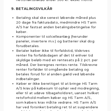
9. BETALINGSVILKÅR
Betaling skal ske senest løbende måned plus
20 dage fra fakturadato, medmindre HS Tarm
A/S har fastsat anden betalingsbetingelse for
køber.
Komponenter til solcelleanlæg (herunder
paneler, invertere m.v.) og batterier skal dog
forudbetales.
Betaler køber ikke til forfaldstid, tilskrives
renter fra forfaldsdagen af det til enhver tid
skyldige beløb med en rentesats på 2 pct. per
måned. Der beregnes rentes rente. Tilskrevne
renter forfalder til omgående betaling og
betales forud for al anden gæld ved løbende
indbetalinger.
Køber er ikke berettiget til at bringe HS Tarm
A/S krav på købesum til ophør ved modregning,
eller til at udøve tilbageholdsret, uanset hvilket
retsforhold mellem køber og HS Tarm A/S,
som købers krav måtte vedrøre. HS Tarm A/S
har ved forsinket betaling ret til at suspendere