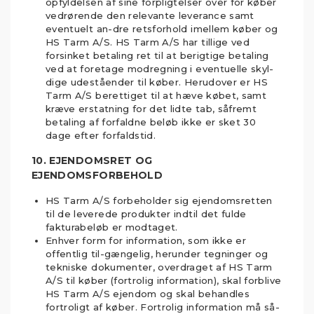
opfyldelsen af sine forpligtelser over for køber
vedrørende den relevante leverance samt
eventuelt an-dre retsforhold imellem køber og
HS Tarm A/S. HS Tarm A/S har tillige ved
forsinket betaling ret til at berigtige betaling
ved at foretage modregning i eventuelle skyl-
dige udeståender til køber. Herudover er HS
Tarm A/S berettiget til at hæve købet, samt
kræve erstatning for det lidte tab, såfremt
betaling af forfaldne beløb ikke er sket 30
dage efter forfaldstid.
10. EJENDOMSRET OG
EJENDOMSFORBEHOLD
HS Tarm A/S forbeholder sig ejendomsretten
til de leverede produkter indtil det fulde
fakturabeløb er modtaget.
Enhver form for information, som ikke er
offentlig til-gængelig, herunder tegninger og
tekniske dokumenter, overdraget af HS Tarm
A/S til køber (fortrolig information), skal forblive
HS Tarm A/S ejendom og skal behandles
fortroligt af køber. Fortrolig information må så-