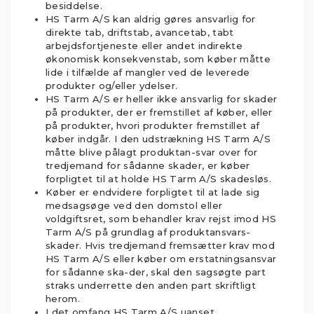
besiddelse.
HS Tarm A/S kan aldrig gøres ansvarlig for
direkte tab, driftstab, avancetab, tabt
arbejdsfortjeneste eller andet indirekte
økonomisk konsekvenstab, som køber måtte
lide i tilfælde af mangler ved de leverede
produkter og/eller ydelser.
HS Tarm A/S er heller ikke ansvarlig for skader
på produkter, der er fremstillet af køber, eller
på produkter, hvori produkter fremstillet af
køber indgår. I den udstrækning HS Tarm A/S
måtte blive pålagt produktan-svar over for
tredjemand for sådanne skader, er køber
forpligtet til at holde HS Tarm A/S skadesløs.
Køber er endvidere forpligtet til at lade sig
medsagsøge ved den domstol eller
voldgiftsret, som behandler krav rejst imod HS
Tarm A/S på grundlag af produktansvars-
skader. Hvis tredjemand fremsætter krav mod
HS Tarm A/S eller køber om erstatningsansvar
for sådanne ska-der, skal den sagsøgte part
straks underrette den anden part skriftligt
herom.
I det omfang HS Tarm A/S uanset