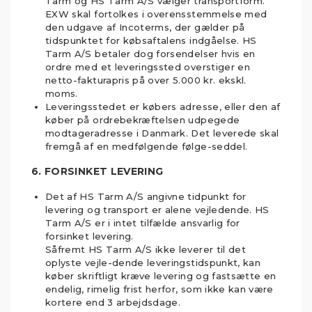
Tarm og HS Tarm A/S vælger transportform.
EXW skal fortolkes i overensstemmelse med
den udgave af Incoterms, der gælder på
tidspunktet for købsaftalens indgåelse. HS
Tarm A/S betaler dog forsendelser hvis en
ordre med et leveringssted overstiger en
netto-fakturapris på over 5.000 kr. ekskl.
moms.
Leveringsstedet er købers adresse, eller den af
køber på ordrebekræftelsen udpegede
modtageradresse i Danmark. Det leverede skal
fremgå af en medfølgende følge-seddel.
6. FORSINKET LEVERING
Det af HS Tarm A/S angivne tidpunkt for
levering og transport er alene vejledende. HS
Tarm A/S er i intet tilfælde ansvarlig for
forsinket levering.
Såfremt HS Tarm A/S ikke leverer til det
oplyste vejle-dende leveringstidspunkt, kan
køber skriftligt kræve levering og fastsætte en
endelig, rimelig frist herfor, som ikke kan være
kortere end 3 arbejdsdage.