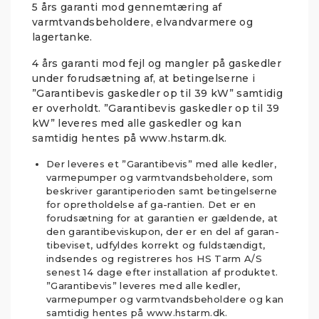
5 års garanti mod gennemtæring af
varmtvandsbeholdere, elvandvarmere og
lagertanke.
4 års garanti mod fejl og mangler på gaskedler
under forudsætning af, at betingelserne i
”Garantibevis gaskedler op til 39 kW” samtidig
er overholdt. ”Garantibevis gaskedler op til 39
kW” leveres med alle gaskedler og kan
samtidig hentes på www.hstarm.dk.
Der leveres et ”Garantibevis” med alle kedler,
varmepumper og varmtvandsbeholdere, som
beskriver garantiperioden samt betingelserne
for opretholdelse af ga-rantien. Det er en
forudsætning for at garantien er gældende, at
den garantibeviskupon, der er en del af garan-
tibeviset, udfyldes korrekt og fuldstændigt,
indsendes og registreres hos HS Tarm A/S
senest 14 dage efter installation af produktet.
”Garantibevis” leveres med alle kedler,
varmepumper og varmtvandsbeholdere og kan
samtidig hentes på www.hstarm.dk.