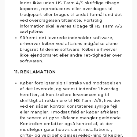
ledes ikke uden HS Tarm A/S skriftlige tilsagn
kopieres, reproduceres eller overdrages til
tredjepart eller bruges til andet formål end det
ved overdragelsen tiltænkte. Fortrolig
information skal leveres tilbage til HS Tarm A/S
ved påkrav.
Såfremt det leverede indeholder software,
erhverver køber ved aftalens indgåelse alene
brugsret til denne software. Køber erhverver
ikke ejendomsret eller andre ret-tigheder over
softwaren.
11. REKLAMATION
Køber forpligter sig til straks ved modtagelsen
af det leverede, og senest indenfor 1 hverdag
herefter, at kon-trollere leverancen og til
skriftligt at reklamere til HS Tarm A/S, hvis der
ved en sådan kontrol konstateres synlige fejl
eller mangler. I modsat fald er køber afskåret
fra senere at gøre sådanne mangler gældende.
Kontrollen omfatter også kontrol af, at der
medfølger garantibevis samt installations-,
drifts- og vedligeholdelsesvejled-ning til kedler,