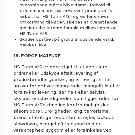
ovenstående måtte blive dømt i forhold til
tredjemand, der har erhvervet produktet fra
køber, har HS Tarm A/S regres for enhver
omkostning til køber, således at ovenstående
gælder i det interne forhold mellem køber og
HS Tarm A/S.
Skader opstået på grund af udsivende vand,
dækkes ikke.
16. FORCE MAJEURE
HS Tarm A/S er berettiget til at annullere
ordrer eller udskyde aftalt levering af
produkter eller ydelser, og er i øvrigt fri for
ansvar for enhver manglende, mangelfuld eller
forsin-ket levering, der helt eller delvist
skyldes omstændigheder, som ligger uden for
HS Tarm A/S’s rimelige kontrolmuligh-der,
såsom oprør, uroligheder, krig, terrorisme,
brand, offentlige forskrifter, strejke, lockout,
slowdown, mangel på transportmidler,
vareknaphed, sygdom eller forsinkelse ved