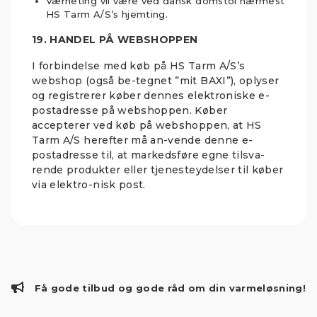
Værneting vil være ved dansk domstol nærmest
HS Tarm A/S’s hjemting.
19. HANDEL PÅ WEBSHOPPEN
I forbindelse med køb på HS Tarm A/S’s
webshop (også be-tegnet ”mit BAXI”), oplyser
og registrerer køber dennes elektroniske e-
postadresse på webshoppen. Køber
accepterer ved køb på webshoppen, at HS
Tarm A/S herefter må an-vende denne e-
postadresse til, at markedsføre egne tilsva-
rende produkter eller tjenesteydelser til køber
via elektro-nisk post.
Få gode tilbud og gode råd om din varmeløsning!