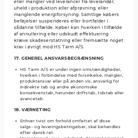
eller mangler ved leverancer fra leverandør,
uheld i produktion eller afprøvning, eller
manglende energiforsyning. Samtlige købers
beføjelser suspenderes eller bortfalder i
sådanne tilfælde. Køber kan hverken i tilfælde
af annullering eller udskudt effektuering
kræve skadeserstatning eller fremsætte noget
krav i øvrigt mod HS Tarm A/S.
17. GENEREL ANSVARSBEGRÆNSNING
HS Tarm A/S er under ingen omstændigheder,
hverken i forbindelse med forsinkelse, mangler,
produktansvar eller på anden vis, ansvarlig for
indirekte tab og andre økonomiske
konsekvenstab, herunder driftstab, tidstab eller
avancetab.
18. VÆRNETING
Enhver tvist om forhold omfattet af disse
salgs- og leveringsbetingelser, skal behandles
efter dansk ret.