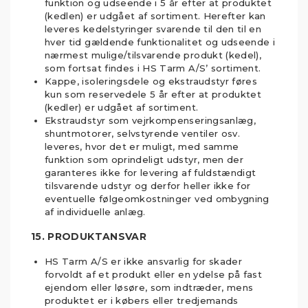
funktion og udseende i 5 år efter at produktet
(kedlen) er udgået af sortiment. Herefter kan
leveres kedelstyringer svarende til den til en
hver tid gældende funktionalitet og udseende i
nærmest mulige/tilsvarende produkt (kedel),
som fortsat findes i HS Tarm A/S’ sortiment.
Kappe, isoleringsdele og ekstraudstyr føres
kun som reservedele 5 år efter at produktet
(kedler) er udgået af sortiment.
Ekstraudstyr som vejrkompenseringsanlæg,
shuntmotorer, selvstyrende ventiler osv.
leveres, hvor det er muligt, med samme
funktion som oprindeligt udstyr, men der
garanteres ikke for levering af fuldstændigt
tilsvarende udstyr og derfor heller ikke for
eventuelle følgeomkostninger ved ombygning
af individuelle anlæg.
15. PRODUKTANSVAR
HS Tarm A/S er ikke ansvarlig for skader
forvoldt af et produkt eller en ydelse på fast
ejendom eller løsøre, som indtræder, mens
produktet er i købers eller tredjemands