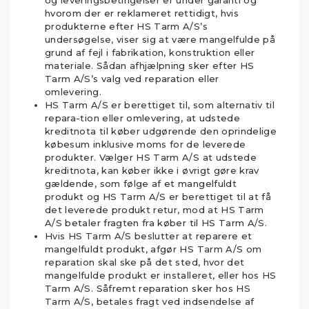
og leveringsbetingelser er under garanti og
hvorom der er reklameret rettidigt, hvis
produkterne efter HS Tarm A/S’s
undersøgelse, viser sig at være mangelfulde på
grund af fejl i fabrikation, konstruktion eller
materiale. Sådan afhjælpning sker efter HS
Tarm A/S’s valg ved reparation eller
omlevering.
HS Tarm A/S er berettiget til, som alternativ til
repara-tion eller omlevering, at udstede
kreditnota til køber udgørende den oprindelige
købesum inklusive moms for de leverede
produkter. Vælger HS Tarm A/S at udstede
kreditnota, kan køber ikke i øvrigt gøre krav
gældende, som følge af et mangelfuldt
produkt og HS Tarm A/S er berettiget til at få
det leverede produkt retur, mod at HS Tarm
A/S betaler fragten fra køber til HS Tarm A/S.
Hvis HS Tarm A/S beslutter at reparere et
mangelfuldt produkt, afgør HS Tarm A/S om
reparation skal ske på det sted, hvor det
mangelfulde produkt er installeret, eller hos HS
Tarm A/S. Såfremt reparation sker hos HS
Tarm A/S, betales fragt ved indsendelse af