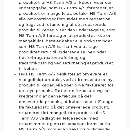
produktet til HS Tarm A/S af køber. Viser den
undersøgelse, som HS Tarm A/S foretager, at
produktet er mangelfuldt, betaler HS Tarm A/S
alle omkostninger forbundet med reparation
og fragt ved returnering af det reparerede
produkt til køber. Viser den undersøgelse, som
HS Tarm A/S foretager, at produktet ikke er
mangelfuldt, betaler køber alle omkostninger
som HS Tarm A/S har haft ved at tage
produktet retur til undersøgelse, herunder
tidsforbrug, materialeforbrug og
fragtomkostning ved returnering af produktet
til køber.
Hvis HS Tarm A/S beslutter at omlevere et
mangelfuldt produkt, ved at fremsende en nyt
produkt til køber, vil køber blive faktureret for
det nye produkt. Det er en forudsætning for
kreditering af denne faktura på det
omleverede produkt, at køber senest 21 dage
fra fakturadato på det omleverede produkt,
returnerer det mangelfulde produkt til HS
Tarm A/S vedlagt en følgeseddel med
returnummer og en reklamationsformular fra
HS Tarm A/S, som er korrekt og fuldstændig