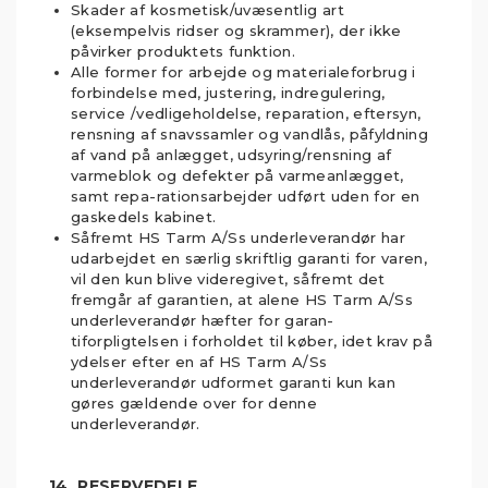
Skader af kosmetisk/uvæsentlig art
(eksempelvis ridser og skrammer), der ikke
påvirker produktets funktion.
Alle former for arbejde og materialeforbrug i
forbindelse med, justering, indregulering,
service /vedligeholdelse, reparation, eftersyn,
rensning af snavssamler og vandlås, påfyldning
af vand på anlægget, udsyring/rensning af
varmeblok og defekter på varmeanlægget,
samt repa-rationsarbejder udført uden for en
gaskedels kabinet.
Såfremt HS Tarm A/Ss underleverandør har
udarbejdet en særlig skriftlig garanti for varen,
vil den kun blive videregivet, såfremt det
fremgår af garantien, at alene HS Tarm A/Ss
underleverandør hæfter for garan-
tiforpligtelsen i forholdet til køber, idet krav på
ydelser efter en af HS Tarm A/Ss
underleverandør udformet garanti kun kan
gøres gældende over for denne
underleverandør.
14. RESERVEDELE