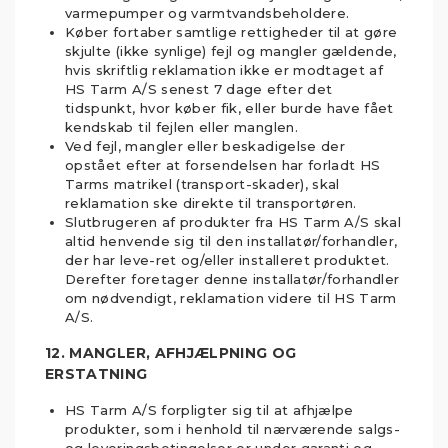
varmepumper og varmtvandsbeholdere.
Køber fortaber samtlige rettigheder til at gøre
skjulte (ikke synlige) fejl og mangler gældende,
hvis skriftlig reklamation ikke er modtaget af
HS Tarm A/S senest 7 dage efter det
tidspunkt, hvor køber fik, eller burde have fået
kendskab til fejlen eller manglen.
Ved fejl, mangler eller beskadigelse der
opstået efter at forsendelsen har forladt HS
Tarms matrikel (transport-skader), skal
reklamation ske direkte til transportøren.
Slutbrugeren af produkter fra HS Tarm A/S skal
altid henvende sig til den installatør/forhandler,
der har leve-ret og/eller installeret produktet.
Derefter foretager denne installatør/forhandler
om nødvendigt, reklamation videre til HS Tarm
A/S.
12. MANGLER, AFHJÆLPNING OG
ERSTATNING
HS Tarm A/S forpligter sig til at afhjælpe
produkter, som i henhold til nærværende salgs-