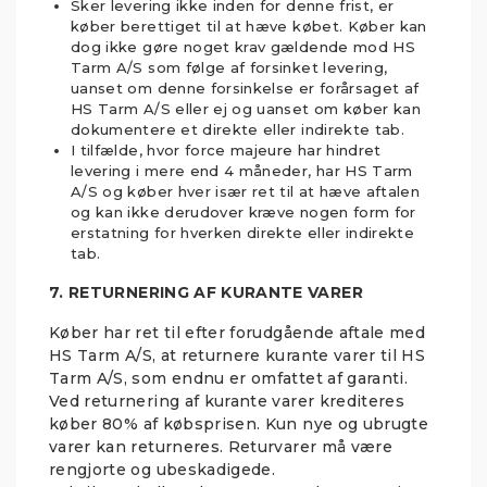
Sker levering ikke inden for denne frist, er
køber berettiget til at hæve købet. Køber kan
dog ikke gøre noget krav gældende mod HS
Tarm A/S som følge af forsinket levering,
uanset om denne forsinkelse er forårsaget af
HS Tarm A/S eller ej og uanset om køber kan
dokumentere et direkte eller indirekte tab.
I tilfælde, hvor force majeure har hindret
levering i mere end 4 måneder, har HS Tarm
A/S og køber hver især ret til at hæve aftalen
og kan ikke derudover kræve nogen form for
erstatning for hverken direkte eller indirekte
tab.
7. RETURNERING AF KURANTE VARER
Køber har ret til efter forudgående aftale med
HS Tarm A/S, at returnere kurante varer til HS
Tarm A/S, som endnu er omfattet af garanti.
Ved returnering af kurante varer krediteres
køber 80% af købsprisen. Kun nye og ubrugte
varer kan returneres. Returvarer må være
rengjorte og ubeskadigede.