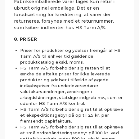
Fabriksemballerede varer tages kun retur i
ubrudt original emballage. Det er en
forudsætning for kreditering, at varer der
returneres, forsynes med et returnummer,
som køber indhenter hos HS Tarm A/S.
8. PRISER
Priser for produkter og ydelser fremgår af HS
Tarm A/S til enhver tid gældende
produktkatalog ekskl. moms.
HS Tarm A/S forbeholder sig retten til at
ændre de aftalte priser for ikke leverede
produkter og ydelser i tilfælde af øgede
indkøbspriser fra underleverandører,
valutakursændringer, ændringer i
arbejdslønninger, statslige indgreb mv., som er
udenfor HS Tarm A/S kontrol.
HS Tarm A/S forbeholder sig ret til at opkræve
et ekspeditionsgebyr på op til 25 kr. per
fremsendt papirfaktura.
HS Tarm A/S forbeholder sig ret til at opkræve
et små ordrehåndteringsgebyr på 100 kr. ved
nettofakturakøb under 500 kr. ekskl. moms.