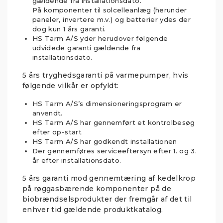
gældende fra installationsdato.
På komponenter til solcelleanlæg (herunder
paneler, invertere m.v.) og batterier ydes der
dog kun 1 års garanti.
HS Tarm A/S yder herudover følgende
udvidede garanti gældende fra
installationsdato.
5 års tryghedsgaranti på varmepumper, hvis
følgende vilkår er opfyldt:
HS Tarm A/S’s dimensioneringsprogram er
anvendt.
HS Tarm A/S har gennemført et kontrolbesøg
efter op-start
HS Tarm A/S har godkendt installationen
Der gennemføres serviceeftersyn efter 1. og 3.
år efter installationsdato.
5 års garanti mod gennemtæring af kedelkrop
på røggasbærende komponenter på de
biobrændselsprodukter der fremgår af det til
enhver tid gældende produktkatalog.