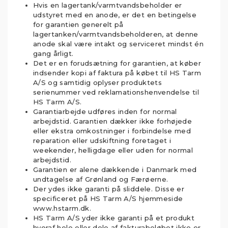
Hvis en lagertank/varmtvandsbeholder er
udstyret med en anode, er det en betingelse
for garantien generelt på
lagertanken/varmtvandsbeholderen, at denne
anode skal være intakt og serviceret mindst én
gang årligt.
Det er en forudsætning for garantien, at køber
indsender kopi af faktura på købet til HS Tarm
A/S og samtidig oplyser produktets
serienummer ved reklamationshenvendelse til
HS Tarm A/S.
Garantiarbejde udføres inden for normal
arbejdstid. Garantien dækker ikke forhøjede
eller ekstra omkostninger i forbindelse med
reparation eller udskiftning foretaget i
weekender, helligdage eller uden for normal
arbejdstid.
Garantien er alene dækkende i Danmark med
undtagelse af Grønland og Færøerne.
Der ydes ikke garanti på sliddele. Disse er
specificeret på HS Tarm A/S hjemmeside
www.hstarm.dk.
HS Tarm A/S yder ikke garanti på et produkt
hvoraf hele eller dele af fakturabeløbet ikke er