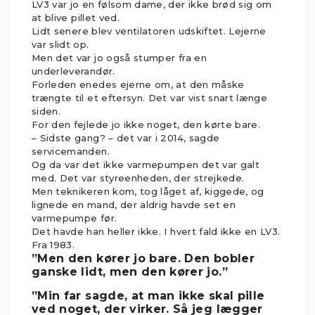
LV3 var jo en følsom dame, der ikke brød sig om
at blive pillet ved.
Lidt senere blev ventilatoren udskiftet. Lejerne
var slidt op.
Men det var jo også stumper fra en
underleverandør.
Forleden enedes ejerne om, at den måske
trængte til et eftersyn. Det var vist snart længe
siden.
For den fejlede jo ikke noget, den kørte bare.
– Sidste gang? – det var i 2014, sagde
servicemanden.
Og da var det ikke varmepumpen det var galt
med. Det var styreenheden, der strejkede.
Men teknikeren kom, tog låget af, kiggede, og
lignede en mand, der aldrig havde set en
varmepumpe før.
Det havde han heller ikke. I hvert fald ikke en LV3.
Fra 1983.
”Men den kører jo bare. Den bobler
ganske lidt, men den kører jo.”
”Min far sagde, at man ikke skal pille
ved noget, der virker. Så jeg lægger