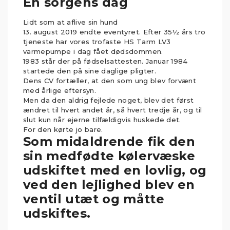
En sorgens dag
Lidt som at aflive sin hund
13. august 2019 endte eventyret. Efter 35½ års tro
tjeneste har vores trofaste HS Tarm LV3
varmepumpe i dag fået dødsdommen.
1983 står der på fødselsattesten. Januar 1984
startede den på sine daglige pligter.
Dens CV fortæller, at den som ung blev forvænt
med årlige eftersyn.
Men da den aldrig fejlede noget, blev det først
ændret til hvert andet år, så hvert tredje år, og til
slut kun når ejerne tilfældigvis huskede det.
For den kørte jo bare.
Som midaldrende fik den
sin medfødte kølervæske
udskiftet med en lovlig, og
ved den lejlighed blev en
ventil utæt og måtte
udskiftes.