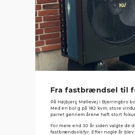
Fra fastbrændsel ti
På Højbjerg Møllevej i Bjerringbro b
Med en bolig på 182 kvm, store vindu
parret gennem årene haft stort foku
For mere end 30 år siden valgte de d
fastbrændselsfyr. Efter nogle år blev