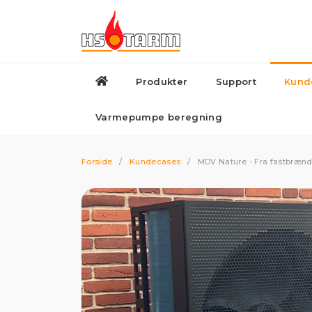
Produkter
Support
Kund
Varmepumper
Biokedler
Gas
Varmepumpe beregning
Forside
/
Kundecases
/
MDV Nature - Fra fastbrænd