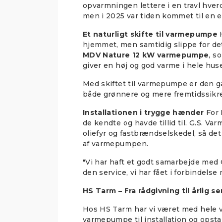
opvarmningen lettere i en travl hver
men i 2025 var tiden kommet til en
Et naturligt skifte til varmepumpe
H
hjemmet, men samtidig slippe for det
MDV Nature 12 kW varmepumpe
, s
giver en høj og god varme i hele huse
Med skiftet til varmepumpe er den g
både grønnere og mere fremtidssikre
Installationen i trygge hænder
For 
de kendte og havde tillid til. G.S. Va
oliefyr og fastbrændselskedel, så det 
af varmepumpen.
"Vi har haft et godt samarbejde med 
den service, vi har fået i forbindels
HS Tarm – Fra rådgivning til årlig se
Hos HS Tarm har vi været med hele ve
varmepumpe til installation og opstart