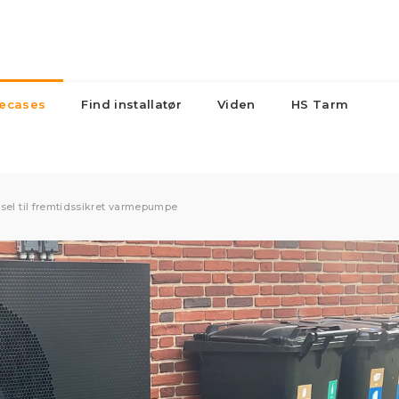
ecases
Find installatør
Viden
HS Tarm
Lagertanke
kedler
Større anlæg
Radiat
og beholdere
sel til fremtidssikret varmepumpe