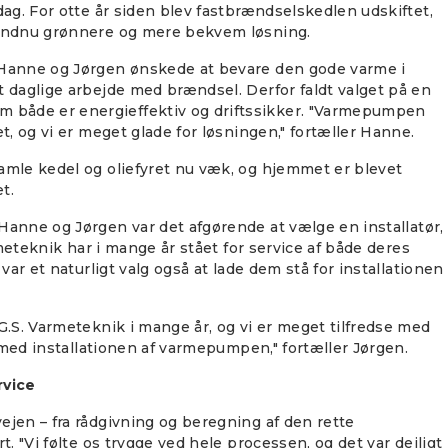
dag. For otte år siden blev fastbrændselskedlen udskiftet,
 endnu grønnere og mere bekvem løsning.
anne og Jørgen ønskede at bevare den gode varme i
 daglige arbejde med brændsel. Derfor faldt valget på en
om både er energieffektiv og driftssikker. "Varmepumpen
t, og vi er meget glade for løsningen," fortæller Hanne.
amle kedel og oliefyret nu væk, og hjemmet er blevet
t.
Hanne og Jørgen var det afgørende at vælge en installatør,
rmeteknik har i mange år stået for service af både deres
var et naturligt valg også at lade dem stå for installationen
G.S. Varmeteknik i mange år, og vi er meget tilfredse med
e med installationen af varmepumpen," fortæller Jørgen.
rvice
jen – fra rådgivning og beregning af den rette
. "Vi følte os trygge ved hele processen, og det var dejligt