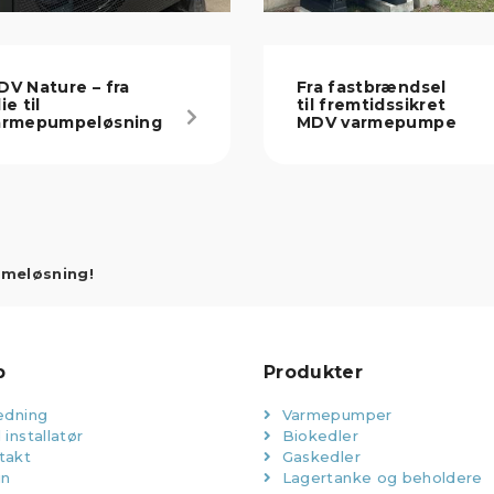
DV Nature – fra
Fra fastbrændsel
ie til
til fremtidssikret
armepumpeløsning
MDV varmepumpe
rmeløsning!
p
Produkter
edning
Varmepumper
 installatør
Biokedler
takt
Gaskedler
in
Lagertanke og beholdere