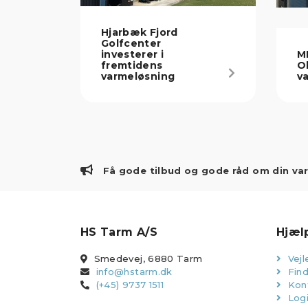
Hjarbæk Fjord
Golfcenter
investerer i
M
fremtidens
Ol
varmeløsning
v
Få gode tilbud og gode råd om din va
HS Tarm A/S
Hjæl
Smedevej, 6880 Tarm
Vejl
info@hstarm.dk
Find
(+45) 9737 1511
Kon
Log